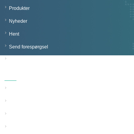
Produkter
Nyheder
Hent
Send forespørgsel
Kontakt os
Produkter
Solid vægrør ekstruderingslinje
Struktureret vægrør ekstruderingslinje
Rørekstruderingslinje til speciel brug
Hjælpeudstyr