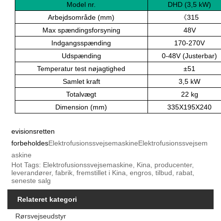
Model nr.
DHD (3,5 kW)
Arbejdsområde (mm)
《
315
Max spændingsforsyning
48V
Indgangsspænding
170-270V
Udspænding
0-48V (Justerbar)
Temperatur test nøjagtighed
±51
Samlet kraft
3,5 kW
Totalvægt
22 kg
Dimension (mm)
335X195X240
evisionsretten
forbeholdes
ElektrofusionssvejsemaskineElektrofusionssvejsem
askine
Hot Tags: Elektrofusionssvejsemaskine, Kina, producenter,
leverandører, fabrik, fremstillet i Kina, engros, tilbud, rabat,
seneste salg
Relateret kategori
Rørsvejseudstyr