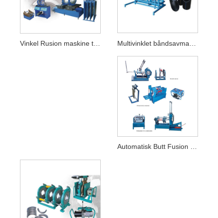
Multivinklet båndsavmaskine
Vinkel Rusion maskine til varmebevarende rør
Automatisk Butt Fusion Machine