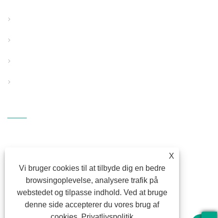
Solid vægrør ekstruderingslinje
Struktureret vægrør ekstruderingslinje
Rørekstruderingslinje til speciel brug
Hjælpeudstyr
PP smelteblæst stofudstyr
Kontakt Os
ADRESSE: Fangli Technology
Industrial Zone, S214 Rd.,
Hengzhang, Shiqi Street, Haishu
X
Vi bruger cookies til at tilbyde dig en bedre
District, Ningbo, Zhejiang
browsingoplevelse, analysere trafik på
E-MAIL:
fl@fangli.com
webstedet og tilpasse indhold. Ved at bruge
FAX: +86-574-28883018
denne side accepterer du vores brug af
TLF:
+86-574-28883018
cookies.
Privatlivspolitik