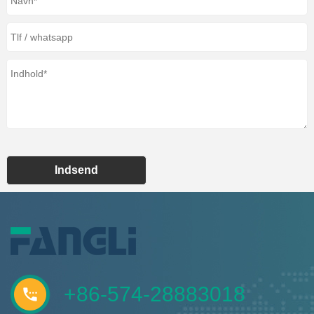
Indsend
+86-574-28883018