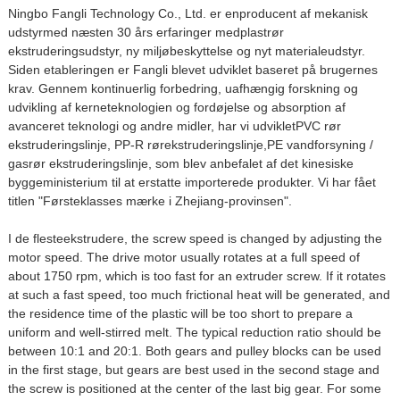
N
ingbo Fangli Technology Co., Ltd. er en
producent af mekanisk
udstyr
med næsten 30 års erfaringer med
plastrør
ekstruderingsudstyr
,
ny miljøbeskyttelse og nyt materialeudstyr
.
Siden etableringen er Fangli blevet udviklet baseret på brugernes
krav. Gennem kontinuerlig forbedring, uafhængig forskning og
udvikling af kerneteknologien og fordøjelse og absorption af
avanceret teknologi og andre midler, har vi udviklet
PVC rør
ekstruderingslinje
,
PP-R rørekstruderingslinje
,
PE vandforsyning /
gasrør ekstruderingslinje
, som blev anbefalet af det kinesiske
byggeministerium til at erstatte importerede produkter. Vi har fået
titlen "Førsteklasses mærke i Zhejiang-provinsen".
I de fleste
ekstrudere
, the screw speed is changed by adjusting the
motor speed. The drive motor usually rotates at a full speed of
about 1750 rpm, which is too fast for an extruder screw. If it rotates
at such a fast speed, too much frictional heat will be generated, and
the residence time of the plastic will be too short to prepare a
uniform and well-stirred melt. The typical reduction ratio should be
between 10:1 and 20:1. Both gears and pulley blocks can be used
in the first stage, but gears are best used in the second stage and
the screw is positioned at the center of the last big gear. For some