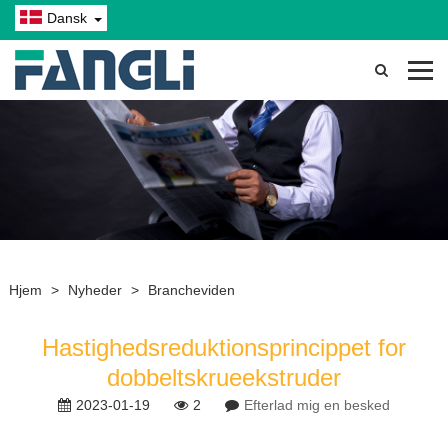
Dansk
Hjem
>
Nyheder
>
Brancheviden
Hastighedsreduktionsprincippet for
dobbeltskrueekstruder
2023-01-19
2
Efterlad mig en besked