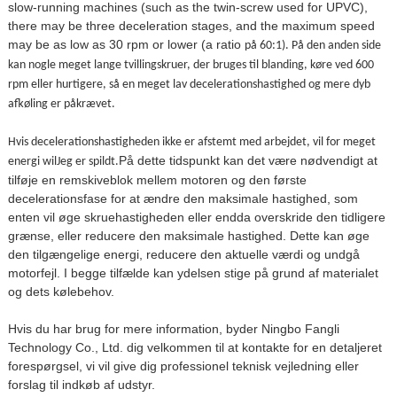
slow-running machines (such as the twin-screw used for UPVC),
there may be three deceleration stages, and the maximum speed
may be as low as 30 rpm or lower (a ratio
på 60:1). På den anden side
kan nogle meget lange tvillingskruer, der bruges til blanding, køre ved 600
rpm eller hurtigere, så en meget lav decelerationshastighed og mere dyb
afkøling er påkrævet.
Hvis decelerationshastigheden ikke er afstemt med arbejdet, vil for meget
På dette tidspunkt kan det være nødvendigt at
energi wi
l
Jeg er spildt.
tilføje en remskiveblok mellem motoren og den første
decelerationsfase for at ændre den maksimale hastighed, som
enten vil øge skruehastigheden eller endda overskride den tidligere
grænse, eller reducere den maksimale hastighed. Dette kan øge
den tilgængelige energi, reducere den aktuelle værdi og undgå
motorfejl. I begge tilfælde kan ydelsen stige på grund af materialet
og dets kølebehov.
Hvis du har brug for mere information, byder Ningbo Fangli
Technology Co., Ltd. dig velkommen til at kontakte for en detaljeret
forespørgsel, vi vil give dig professionel teknisk vejledning eller
forslag til indkøb af udstyr.