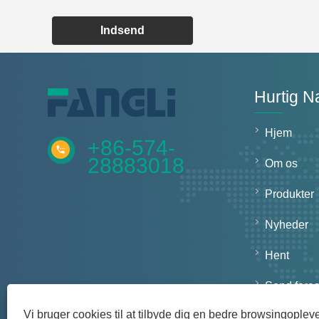
Indsend
Hurtig N
Hjem
+86-574-
28883018
Om os
Produkter
Nyheder
Hent
Send fore
Vi bruger cookies til at tilbyde dig en bedre browsingopleve
Kontakt os