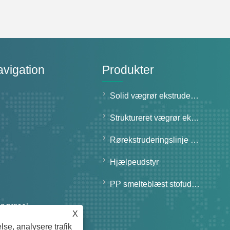
avigation
Produkter
Solid vægrør ekstruderingslinje
Struktureret vægrør ekstruderingslinje
Rørekstruderingslinje til speciel brug
Hjælpeudstyr
PP smelteblæst stofudstyr
spørgsel
X
lse, analysere trafik