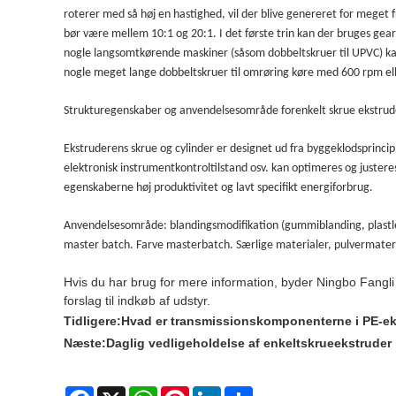
roterer med så høj en hastighed, vil der blive genereret for meget 
bør være mellem 10:1 og 20:1. I det første trin kan der bruges gear 
nogle langsomtkørende maskiner (såsom dobbeltskruer til UPVC) kan 
nogle meget lange dobbeltskruer til omrøring køre med 600 rpm ell
Strukturegenskaber og anvendelsesområde for
enkelt skrue ekstrud
Ekstruderens skrue og cylinder er designet ud fra byggeklodsprinci
elektronisk instrumentkontroltilstand osv. kan optimeres og justeres
egenskaberne høj produktivitet og lavt specifikt energiforbrug.
Anvendelsesområde: blandingsmodifikation (gummiblanding, plastlege
master batch. Farve masterbatch. Særlige materialer, pulvermateria
Hvis du har brug for mere information, byder Ningbo Fangli Te
forslag til indkøb af udstyr.
Tidligere:
Hvad er transmissionskomponenterne i PE-e
Næste:
Daglig vedligeholdelse af enkeltskrueekstruder
Facebook
X
WhatsApp
Pinterest
LinkedIn
Share