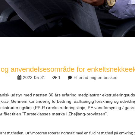
p og anvendelsesområde for enkeltsnekkeek
2022-05-31
1
Efterlad mig en besked
kanisk udstyr med næsten 30 års erfaring med
plastrør ekstruderingsuds
 krav. Gennem kontinuerlig forbedring, uafhængig forskning og udviklin
ekstruderingslinje
,
PP-R rørekstruderingslinje,
PE vandforsyning / gasrø
ar fået titlen "Førsteklasses mærke i Zhejiang-provinsen".
rhastigheden. Drivmotoren roterer normalt med en fuld hastighed på omkring 175