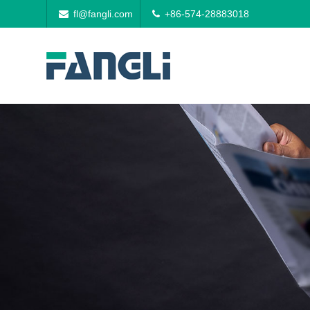
fl@fangli.com
+86-574-28883018