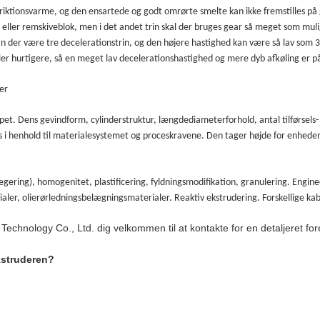
friktionsvarme, og den ensartede og godt omrørte smelte kan ikke fremstilles på 
eller remskiveblok, men i det andet trin skal der bruges gear så meget som muligt,
der være tre decelerationstrin, og den højere hastighed kan være så lav som 30 
er hurtigere, så en meget lav decelerationshastighed og mere dyb afkøling er 
er
ppet. Dens gevindform, cylinderstruktur, længdediameterforhold, antal tilførsels
 i henhold til materialesystemet og proceskravene. Den tager højde for enheden af 
ring), homogenitet, plastificering, fyldningsmodifikation, granulering. Engine
ler, olierørledningsbelægningsmaterialer. Reaktiv ekstrudering. Forskellige kab
chnology Co., Ltd. dig velkommen til at kontakte for en detaljeret fores
kstruderen?