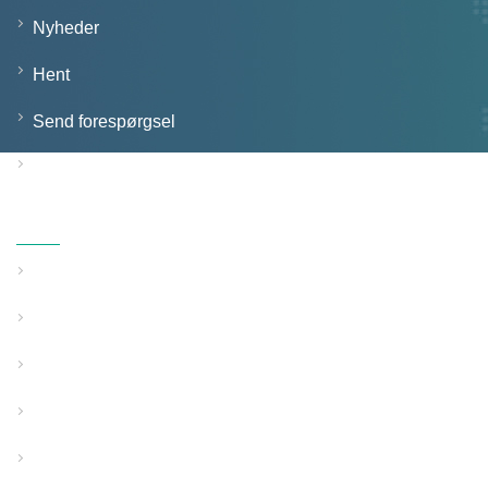
Nyheder
Hent
Send forespørgsel
Kontakt os
Produkter
Solid vægrør ekstruderingslinje
Struktureret vægrør ekstruderingslinje
Rørekstruderingslinje til speciel brug
Hjælpeudstyr
PP smelteblæst stofudstyr