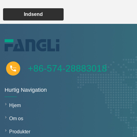
Indsend
+86-574-28883018
Hurtig Navigation
Hjem
Om os
Produkter