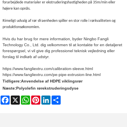
forarbejdede materialer er ekstruderingshastigheden på 35m
/
min eller
højere kan opnås.
Rimeligt udvalg af rør s
fra
enheden spiller en stor rolle i rørkvaliteten og
produktionsøkonomien.
Hvis du har brug for mere information, byder Ningbo Fangli
Technology Co., Ltd. dig velkommen til at kontakte for en detaljeret
forespørgsel, vi vil give dig professionel teknisk vejledning eller
forslag til indkøb af udstyr.
https://www.fangliextru.com/calibration-sleeve.html
https://www.fangliextru.com/pe-pipe-extrusion-line.html
Tidligere:
Anvendelse af HDPE viklingsrør
Næste:
Polyolefin rørekstruderingsdyse
Facebook
X
WhatsApp
Pinterest
LinkedIn
Share