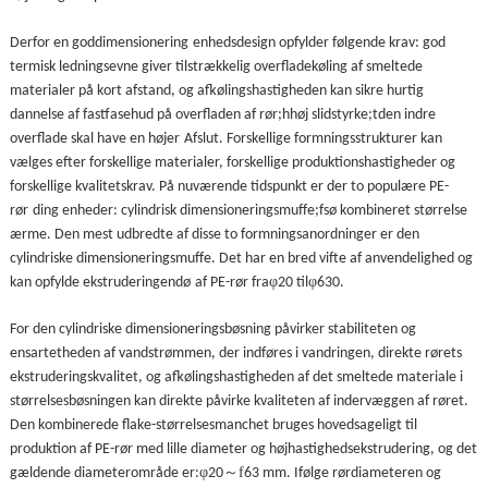
Derfor en god
dimensionering
enhedsdesign opfylder følgende krav: god
termisk ledningsevne giver tilstrækkelig overfladekøling af smeltede
materialer på kort afstand, og afkølingshastigheden kan sikre hurtig
dannelse af fastfasehud på overfladen af ​​rør;
h
høj slidstyrke;
t
den indre
overflade skal have en høj
er
Afslut. Forskellige formningsstrukturer kan
vælges efter forskellige materialer, forskellige produktionshastigheder og
forskellige kvalitetskrav. På nuværende tidspunkt er der to populære PE-
rør
din
g enheder: cylindrisk dimensioneringsmuffe;
f
sø kombineret størrelse
ærme. Den mest udbredte af disse to formningsanordninger er den
cylindriske dimensioneringsmuffe. Det har en bred vifte af anvendelighed og
φ
φ
kan opfylde ekstruderingen
dø
af PE-rør fra
20 til
630.
For den cylindriske dimensioneringsbøsning påvirker stabiliteten og
ensartetheden af ​​vandstrømmen, der indføres i vandringen, direkte rørets
ekstruderingskvalitet, og afkølingshastigheden af ​​det smeltede materiale i
størrelsesbøsningen kan direkte påvirke kvaliteten af ​​indervæggen af røret.
Den kombinerede flake-størrelsesmanchet bruges hovedsageligt til
produktion af PE-rør med lille diameter og højhastighedsekstrudering, og det
φ
～f
gældende diameterområde er:
20
63 mm. Ifølge rørdiameteren og