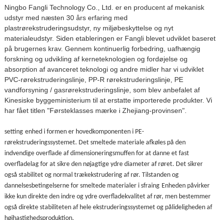
Ningbo Fangli Technology Co., Ltd. er en producent af mekanisk
udstyr med næsten 30 års erfaring med
plastrørekstruderingsudstyr, ny miljøbeskyttelse og nyt
materialeudstyr. Siden etableringen er Fangli blevet udviklet baseret
på brugernes krav. Gennem kontinuerlig forbedring, uafhængig
forskning og udvikling af kerneteknologien og fordøjelse og
absorption af avanceret teknologi og andre midler har vi udviklet
PVC-rørekstruderingslinje, PP-R rørekstruderingslinje, PE
vandforsyning / gasrørekstruderingslinje, som blev anbefalet af
Kinesiske byggeministerium til at erstatte importerede produkter. Vi
har fået titlen "Førsteklasses mærke i Zhejiang-provinsen".
s
etting
enhed i formen er hovedkomponenten i PE-
rørekstruderingssystemet. Det smeltede materiale afkøles på den
indvendige overflade af dimensioneringsmuffen for at danne et fast
overfladelag for at sikre den nøjagtige ydre diameter af røret. Det sikrer
også stabilitet og normal trækekstrudering af rør. Tilstanden og
dannelsesbetingelserne for smeltede materialer i s
fraing
Enheden påvirker
ikke kun direkte den indre og ydre overfladekvalitet af rør, men bestemmer
også direkte stabiliteten af ​​hele ekstruderingssystemet og pålideligheden af ​​
højhastighedsproduktion.