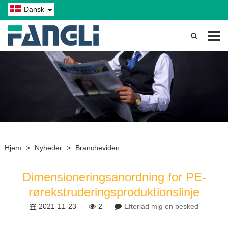
Dansk
Hjem
>
Nyheder
>
Brancheviden
Dimensioneringsanordning for PE-
rørekstruderingsproduktionslinje
2021-11-23
2
Efterlad mig en besked